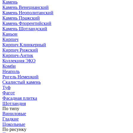
Камень
Камень Венецианский
Камень Неополитанский
Камень Пражский
Камень Флорентийский
Камень Шотландский
Каньон
Кирпич
Кирпич Клинкерный
Кирпич Рижский
Кирпич-Антик
Коллекция ЭКО
Комби
Неаполь
Ригель Немецкий
Скалистый камень
Туф
Фагот
Фасадная плитка
Шотландия
По типу
Виниловые
Гладкие
Цокольные
По рисунку